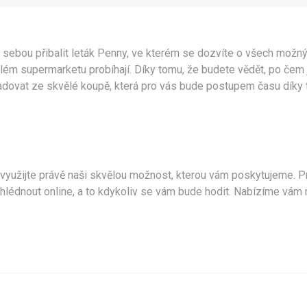
i sebou přibalit
leták Penny
, ve kterém se dozvíte o všech možný
ém supermarketu probíhají. Díky tomu, že budete vědět, po čem jí
radovat ze skvělé koupě, která pro vás bude postupem času díky
a využijte právě naši skvělou možnost, kterou vám poskytujeme. 
ohlédnout online, a to kdykoliv se vám bude hodit. Nabízíme vám 