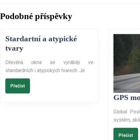
příspěvek
Previous
Podobné příspěvky
post:
Stardartní a atypické
Stardartní
tvary
a
Dřevěná okna se vyrábějí ve
atypické
standardních i atypických tvarech. Je
tvary
Přečíst
Přečíst
GPS mon
Global Posi
systém, sklá
Pře
Přečíst