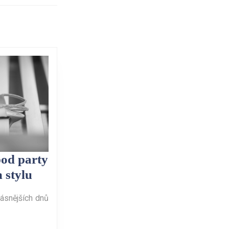
pod party
Svatební
 stylu
oslava
rásnějších dnů
pod
party