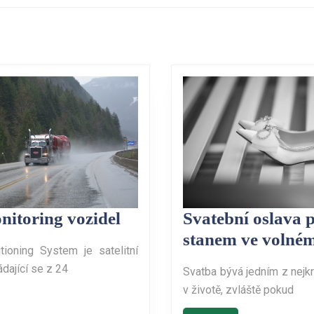
Next
post:
GPS
itoring vozidel
Svatební oslava 
monitoring
stanem ve volném
tioning System je satelitní
vozidel
dající se z 24
Svatba bývá jedním z nejk
v životě, zvláště pokud
číst