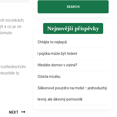
ch novinkách,
t a co je ve
Nejnovější příspěvky
 tomuto
Chtějte to nejlepší
I půjčka může být řešení
Hledáte domov v cizině?
Prostřednictvím
neustále ty
Očista mozku
Silikonové pouzdro na mobil – jednoduchý,
levný, ale šikovný pomocník
NEXT