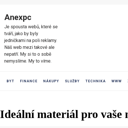
Skip
to
Anexpc
content
Skip
Je spousta webů, které se
to
tváří, jako by byly
content
jedničkami na poli reklamy.
Náš web mezi takové ale
nepatří. My si to o sobě
nemyslíme. My to víme.
BYT
FINANCE
NÁKUPY
SLUŽBY
TECHNIKA
WWW
Ideální materiál pro vaše