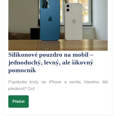
Silikonové pouzdro na mobil –
jednoduchý, levný, ale šikovný
Silikonové
pomocník
pouzdro
Poptáváte kryty na iPhone a nevíte, kterému dát
na
přednost? Což
mobil
–
Přečíst
Přečíst
jednoduchý,