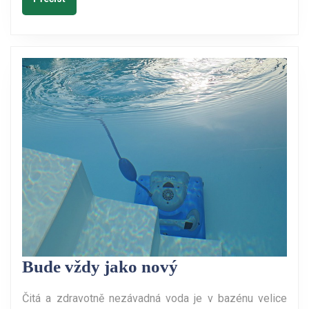
skří
na
mír
Bude
Bude vždy jako nový
vždy
Čitá a zdravotně nezávadná voda je v bazénu velice
jako