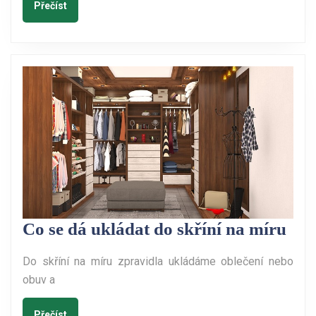
Přečíst
Přečíst
Co
Co se dá ukládat do skříní na míru
se
Do skříní na míru zpravidla ukládáme oblečení nebo
dá
obuv a
ukl
do
Přečíst
Přečíst