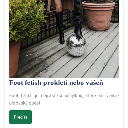
Foot
Foot fetish prokletí nebo vášeň
fetish
Foot fetish je nejčastější úchylkou, které se věnuje
prokletí
obrovský počet
nebo
vášeň
Přečíst
Přečíst