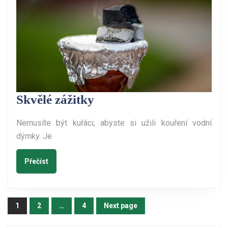
Skvělé
Skvělé zážitky
zážitky
Nemusíte být kuřáci, abyste si užili kouření vodní
dýmky. Je
Přečíst
Přečíst
Stránkování
1
2
…
4
Next page
Page
Page
Page
příspěvků