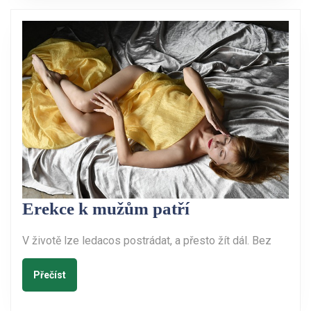
levný,
ale
šikovný
pomocník
Erekce
Erekce k mužům patří
k
V životě lze ledacos postrádat, a přesto žít dál. Bez
mužům
patří
Přečíst
Přečíst