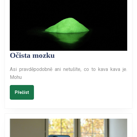
Očista
Očista mozku
mozku
Asi pravděpodobně ani netušíte, co to kava kava je.
Mohu
Přečíst
Přečíst