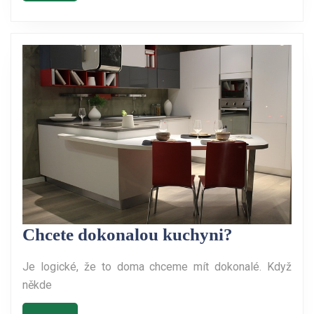
plas
Chcete
Chcete dokonalou kuchyni?
dokonalou
Je logické, že to doma chceme mít dokonalé. Když
kuchyni?
někde