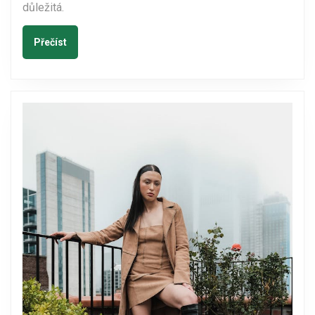
důležitá.
nový
Přečíst
Přečíst