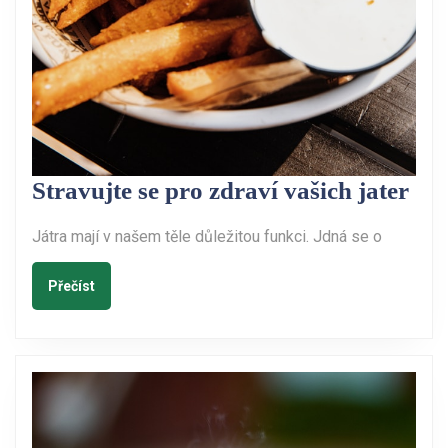
Str
Stravujte se pro zdraví vašich jater
se
Játra mají v našem těle důležitou funkci. Jdná se o
pro
zdr
Přečíst
Přečíst
vaš
jat