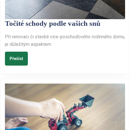
Točité
Točité schody podle vašich snů
schody
Při renovaci či stavbě více-poschoďového rodinného domu,
podle
je důležitým aspektem
vašich
snů
Přečíst
Přečíst