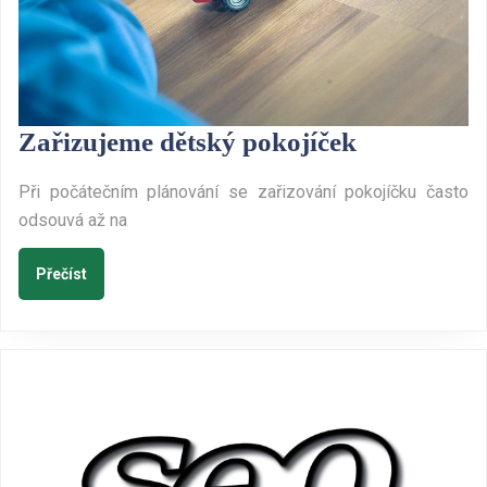
Zařizujem
Zařizujeme dětský pokojíček
dětský
Při počátečním plánování se zařizování pokojíčku často
pokojíček
odsouvá až na
Přečíst
Přečíst