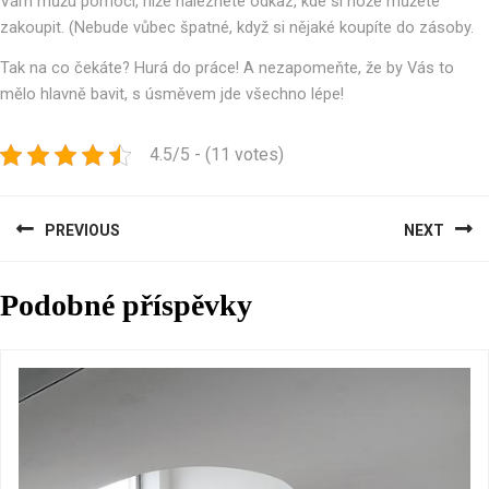
Vám můžu pomoci, níže naleznete odkaz, kde si nože můžete
zakoupit. (Nebude vůbec špatné, když si nějaké koupíte do zásoby.
Tak na co čekáte? Hurá do práce! A nezapomeňte, že by Vás to
mělo hlavně bavit, s úsměvem jde všechno lépe!
4.5/5 - (11 votes)
Navigace
PREVIOUS
NEXT
pro
Previous
Next
příspěvek
Podobné příspěvky
post:
post: