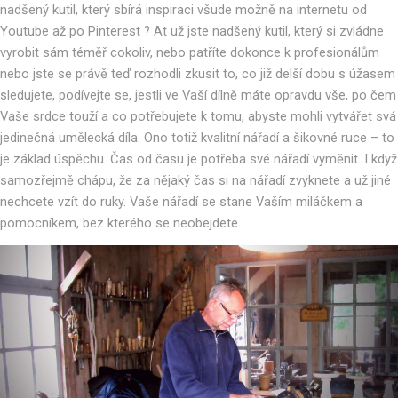
nadšený kutil, který sbírá inspiraci všude možně na internetu od
Youtube až po Pinterest ? At už jste nadšený kutil, který si zvládne
vyrobit sám téměř cokoliv, nebo patříte dokonce k profesionálům
nebo jste se právě teď rozhodli zkusit to, co již delší dobu s úžasem
sledujete, podívejte se, jestli ve Vaší dílně máte opravdu vše, po čem
Vaše srdce touží a co potřebujete k tomu, abyste mohli vytvářet svá
jedinečná umělecká díla. Ono totiž kvalitní nářadí a šikovné ruce – to
je základ úspěchu. Čas od času je potřeba své nářadí vyměnit. I když
samozřejmě chápu, že za nějaký čas si na nářadí zvyknete a už jiné
nechcete vzít do ruky. Vaše nářadí se stane Vaším miláčkem a
pomocníkem, bez kterého se neobejdete.