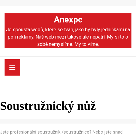
Skip
to
Anexpc
content
Skip
Je spousta webů, které se tváří, jako by byly jedničkami na
to
poli reklamy. Náš web mezi takové ale nepatří. My si to o
content
sobě nemyslíme. My to víme.
Open
Button
Soustružnický nůž
Jste profesionální soustružník /soustružnice? Nebo jste snad