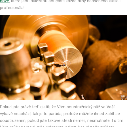
nože
, které jsou důležitou součástí každé dílny nadšeného kutila i
profesionála!
Pokud jste právě teď zjistili, že Vám soustružnický nůž ve Vaší
výbavě neschází, tak je to paráda, protože můžete ihned začít se
soustružením, pokud jste takové štěstí neměli, nesmutněte. I s tím