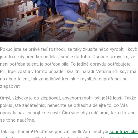
Pokud jste se právě teď rozhodli, že taky zkusíte něco vyrobit, i když
jste to nikdy před tím nedělali, směle do toho. Osobně si myslím, že
není potřeba talent, je potřeba píle. To jediné opravdu potřebujete.
Píli, trpělivost a v tomto případě i kvalitní nářadí. Většina lidí, když má
na něco talent, tak zanedbává trénink – myslí, že nepotřebují se
zlepšovat.
Omyl, vždycky je co zlepšovat, abychom mohli být ještě lepší. Takže
pokud jste začátečníci, nenechte se odradit a dělejte to, co Vás
opravdu baví, nebojte se chyb. Čím více chyb uděláme, tak o to více
se toho naučíme.
Tak šup, honem! Pojďte se podívat, jestli Vám nechybí
soustružnické