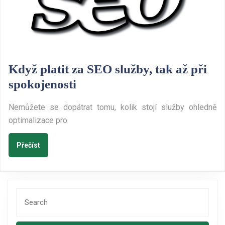
Když platit za SEO služby, tak až při
Když
spokojenosti
platit
Nemůžete se dopátrat tomu, kolik stojí služby ohledně
za
optimalizace pro
SEO
služby,
Přečíst
Přečíst
tak
až
při
Search
spokojenosti
for: