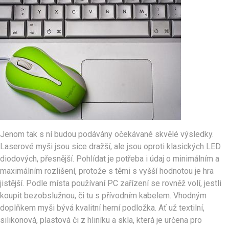
Jenom tak s ní budou podávány očekávané skvělé výsledky.
Laserové myši jsou sice dražší, ale jsou oproti klasických LED
diodových, přesnější. Pohlídat je potřeba i údaj o minimálním a
maximálním rozlišení, protože s těmi s vyšší hodnotou je hra
jistější. Podle místa používaní PC zařízení se rovněž volí, jestli
koupit bezobslužnou, či tu s přívodním kabelem. Vhodným
doplňkem myši bývá kvalitní herní podložka. Ať už textilní,
silikonová, plastová či z hliníku a skla, která je určena pro