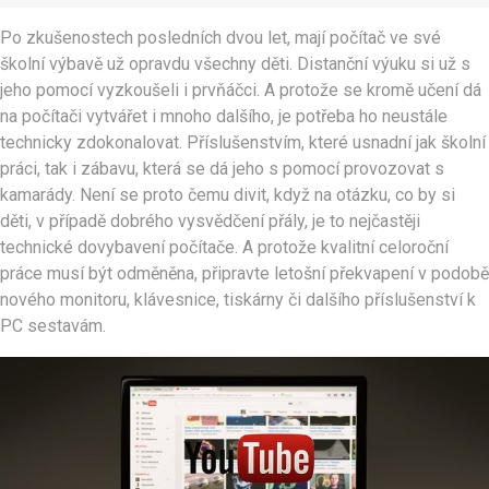
Po zkušenostech posledních dvou let, mají počítač ve své
školní výbavě už opravdu všechny děti. Distanční výuku si už s
jeho pomocí vyzkoušeli i prvňáčci. A protože se kromě učení dá
na počítači vytvářet i mnoho dalšího, je potřeba ho neustále
technicky zdokonalovat. Příslušenstvím, které usnadní jak školní
práci, tak i zábavu, která se dá jeho s pomocí provozovat s
kamarády. Není se proto čemu divit, když na otázku, co by si
děti, v případě dobrého vysvědčení přály, je to nejčastěji
technické dovybavení počítače. A protože kvalitní celoroční
práce musí být odměněna, připravte letošní překvapení v podobě
nového monitoru, klávesnice, tiskárny či dalšího příslušenství k
PC sestavám.