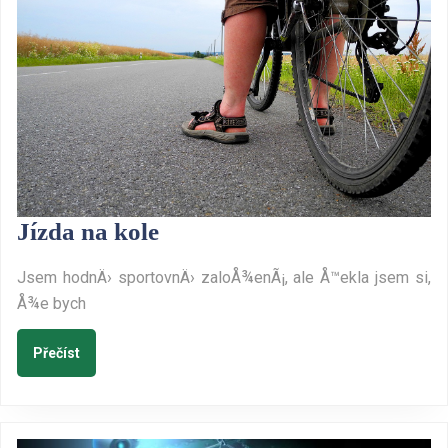
Jízda
Jízda na kole
na
Jsem hodnÄ› sportovnÄ› zaloÅ¾enÃ¡, ale Å™ekla jsem si,
kole
Å¾e bych
Přečíst
Přečíst