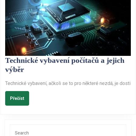
Technické vybavení počítačů a jejich
Technické
výběr
vybavení
Technické vybavení, ačkoli se to pro některé nezdá, je dosti
počítačů
a
Přečíst
Přečíst
jejich
výběr
Search
for: