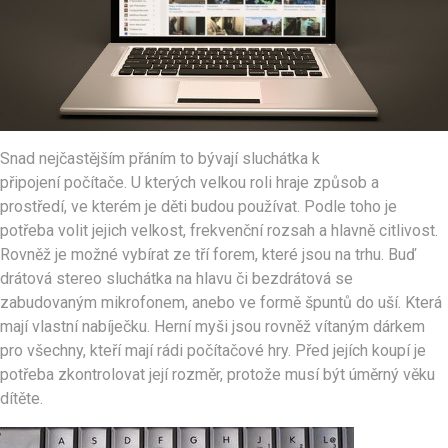
Snad nejčastějším přáním to bývají sluchátka k
připojení počítače. U kterých velkou roli hraje způsob a
prostředí, ve kterém je děti budou používat. Podle toho je
potřeba volit jejich velkost, frekvenční rozsah a hlavně citlivost.
Rovněž je možné vybírat ze tří forem, které jsou na trhu. Buď
drátová stereo sluchátka na hlavu či bezdrátová se
zabudovaným mikrofonem, anebo ve formě špuntů do uší. Která
mají vlastní nabíječku. Herní myši jsou rovněž vítaným dárkem
pro všechny, kteří mají rádi počítačové hry. Před jejích koupí je
potřeba zkontrolovat její rozměr, protože musí být úměrný věku
dítěte.