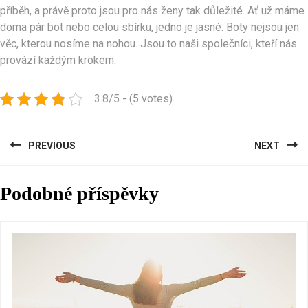
příběh, a právě proto jsou pro nás ženy tak důležité.
Ať už máme
doma pár bot nebo celou sbírku, jedno je jasné. Boty nejsou jen
věc, kterou nosíme na nohou. Jsou to naši společníci, kteří nás
provází každým krokem.
3.8/5 - (5 votes)
Navigace
PREVIOUS
NEXT
pro
Previous
Next
příspěvek
Podobné příspěvky
post:
post: