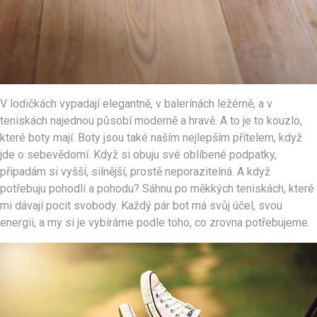
V lodičkách vypadají elegantně, v balerínách ležérně, a v
teniskách najednou působí moderně a hravě. A to je to kouzlo,
které boty mají. Boty jsou také naším nejlepším přítelem, když
jde o sebevědomí. Když si obuju své oblíbené podpatky,
připadám si vyšší, silnější, prostě neporazitelná. A když
potřebuju pohodlí a pohodu? Sáhnu po měkkých teniskách, které
mi dávají pocit svobody. Každý pár bot má svůj účel, svou
energii, a my si je vybíráme podle toho, co zrovna potřebujeme.