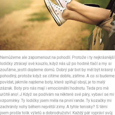
Nemůžeme ale zapomenout na pohodlí. Protože i ty nejkrásnější
lodičky ztrácejí své kouzlo, když nás už po hodině tlačí a my si
zoufáme, jestli dojdeme domů. Dobrý pár bot by měl být krásný i
pohodlný, protože když se cítíme dobře, záříme. A co si budeme
povídat, jakmile najdeme boty, které splňují obojí, je to malý
zázrak.
Boty pro nás mají i emocionální hodnotu. Teda pro mě
určitě ano!
J
Když se podívám na některé své páry, vybaví se mi
vzpomínky. Ty lodičky jsem měla na první rande. Ty kozačky mi
zachránily nohy během největší zimy. A tyhle tenisky? S těmi
jsem prošla tolik výletů a dobrodružství. Každý pár vypráví svůj