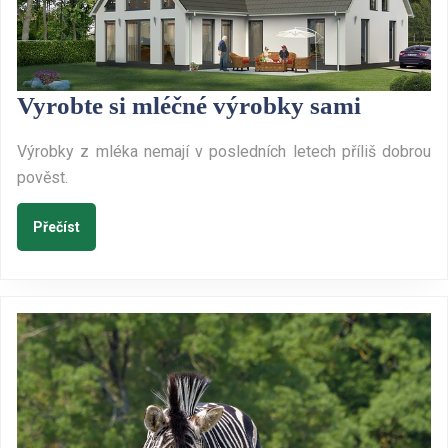
Vyrobte
Vyrobte si mléčné výrobky sami
si
Výrobky z mléka nemají v posledních letech příliš dobrou
mléčné
pověst.
výrobk
sami
Přečíst
Přečíst