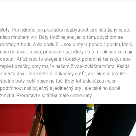
Boty. Pro někoho jen praktická nezbytnost, pro nás ženy často
něco mnohem víc. Boty totiž nejsou jen o tom, abychom se
dostaly z bodu A do bodu B. Jsou o stylu, pohodlí, pocitu, který
nám dodávají, a ano, přiznejme si, někdy i o tom, jak nás vnímají
ostatní. Ať už jsou to elegantní lodičky, pohodlné tenisky, nebo
teplé kozačky, boty mají v našem životě zvláštní místo.
Každá
žena to zná. Obléknete si dokonalý outfit, ale jakmile zvolíte
špatné boty, celý dojem je fuč. Boty totiž dokážou nejen
podtrhnout náš báječný a jedinečný styl, ale také ho úplně
změnit. Představte si třeba malé černé šaty.