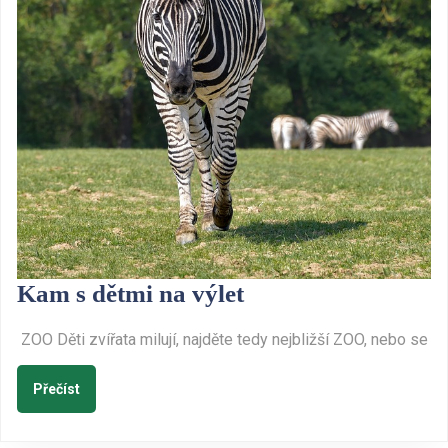
Kam
Kam s dětmi na výlet
s
ZOO Děti zvířata milují, najděte tedy nejbližší ZOO, nebo se
dětmi
na
Přečíst
Přečíst
výlet