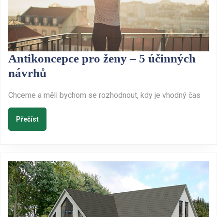
Antikoncepce pro ženy – 5 účinných
Antikoncepce
návrhů
pro
Chceme a měli bychom se rozhodnout, kdy je vhodný čas
ženy
–
Přečíst
Přečíst
5
účinných
návrhů