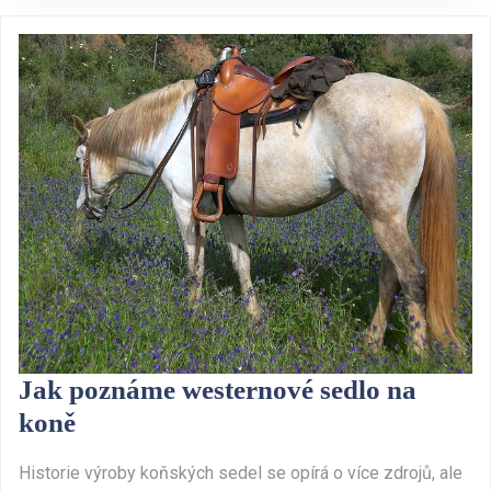
Jak poznáme westernové sedlo na
Jak
koně
poznáme
Historie výroby koňských sedel se opírá o více zdrojů, ale
westernové