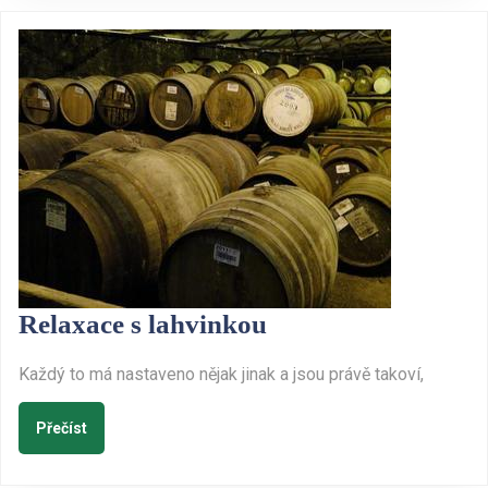
ale
šikovný
pomocník
Relaxace
Relaxace s lahvinkou
s
Každý to má nastaveno nějak jinak a jsou právě takoví,
lahvinkou
Přečíst
Přečíst