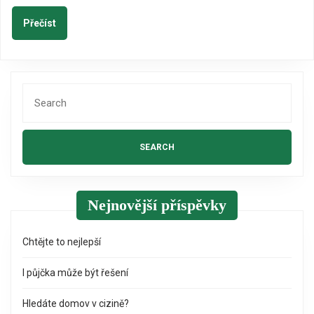
sedlo
Přečíst
Přečíst
na
koně
Search
for:
Nejnovější příspěvky
Chtějte to nejlepší
I půjčka může být řešení
Hledáte domov v cizině?