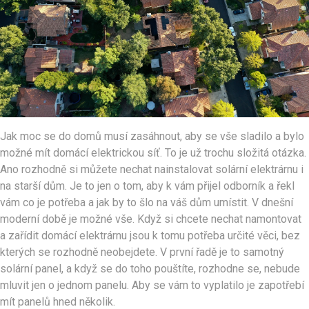
Jak moc se do domů musí zasáhnout, aby se vše sladilo a bylo
možné mít domácí elektrickou síť. To je už trochu složitá otázka.
Ano rozhodně si můžete nechat nainstalovat solární elektrárnu i
na starší dům. Je to jen o tom, aby k vám přijel odborník a řekl
vám co je potřeba a jak by to šlo na váš dům umístit. V dnešní
moderní době je možné vše.
Když si chcete nechat namontovat
a zařídit domácí elektrárnu jsou k tomu potřeba určité věci, bez
kterých se rozhodně neobejdete. V první řadě je to samotný
solární panel, a když se do toho pouštíte, rozhodne se, nebude
mluvit jen o jednom panelu. Aby se vám to vyplatilo je zapotřebí
mít panelů hned několik.