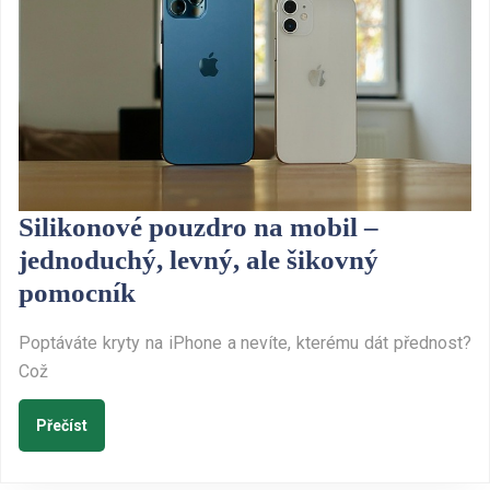
Silikonové pouzdro na mobil –
jednoduchý, levný, ale šikovný
Silikonové
pomocník
pouzdro
Poptáváte kryty na iPhone a nevíte, kterému dát přednost?
na
Což
mobil
–
Přečíst
Přečíst
jednoduchý,
levný,