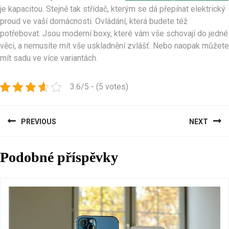
je kapacitou. Stejně tak střídač, kterým se dá přepínat elektrický
proud ve vaší domácnosti. Ovládání, která budete též
potřebovat. Jsou moderní boxy, které vám vše schovají do jedné
věci, a nemusíte mít vše uskladnění zvlášť. Nebo naopak můžete
mít sadu ve více variantách.
3.6/5 - (5 votes)
Navigace
PREVIOUS
NEXT
pro
Previous
Next
příspěvek
Podobné příspěvky
post:
post: