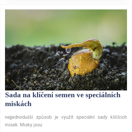
Sada na klíčení semen ve speciálních
Sada
miskách
na
nejjednodušší způsob je využít speciální sady klíčících
klíčení
misek. Misky jsou
semen