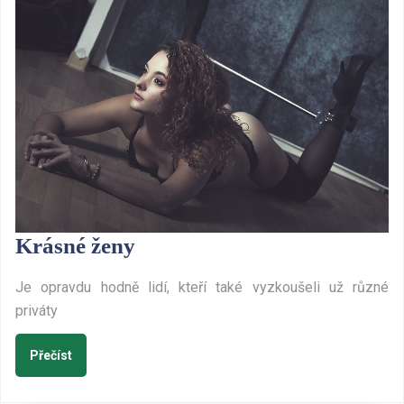
Krásné
Krásné ženy
ženy
Je opravdu hodně lidí, kteří také vyzkoušeli už různé
priváty
Přečíst
Přečíst