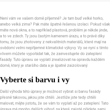
Není vám ve vašem domě příjemně? Je tam buď velké horko,
anebo velká zima? Pak máte špatně řešenou izolaci. Pokud však
máte nová okna, a to například plastová, problém je někde jinde,
a to ve zdech. Ty jsou častým kamenem úrazu, a to právě díky
tomu, že jsou zhotoveny z nekvalitních materiálů, které mají na
svědomí velmi nepříjemné klimatické výkyvy. Vy se nyní s tímto
vlivem můžete vypořádat tak, že zainvestujete do
zateplení
fasády
. Tuto úpravu se vyplatí zrealizovat na opravdu každém
domě, který je staršího data a je špatně zaizolovaný.
Vyberte si barvu i vy
Další výhoda této úpravy je možnost vybrat si barvu fasády
přesně takovou, jakou jste chtěli. Jestliže jste tedy chtěli
malovat, mějte jistotu, že se vám to vyplatí až po zateplení. Tato
úprava má mnoho dalších výhod, na které zajisté přijdete sami,