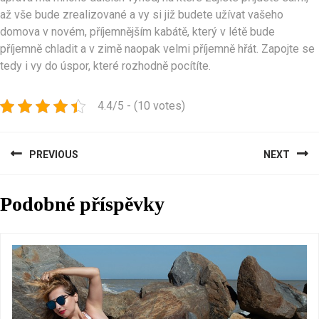
až vše bude zrealizované a vy si již budete užívat vašeho
domova v novém, příjemnějším kabátě, který v létě bude
příjemně chladit a v zimě naopak velmi příjemně hřát. Zapojte se
tedy i vy do úspor, které rozhodně pocítíte.
4.4/5 - (10 votes)
Navigace
PREVIOUS
NEXT
pro
Previous
Next
příspěvek
Podobné příspěvky
post:
post: