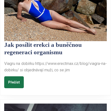
Jak posílit erekci a buněčnou
Jak
regeneraci organismu
posílit
Viagru na dobírku https://www.erectmax.cz/blog/viagra-na-
erekci
dobirku/ si objednávají muži, co se jim
a
buněčnou
Přečíst
Přečíst
regeneraci
organismu