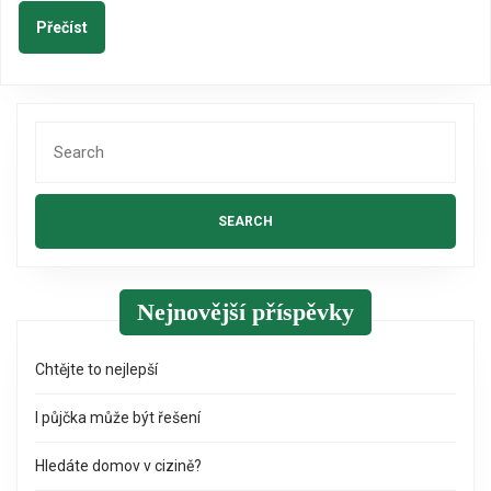
ve
Přečíst
Přečíst
speciálních
miskách
Search
for:
Nejnovější příspěvky
Chtějte to nejlepší
I půjčka může být řešení
Hledáte domov v cizině?