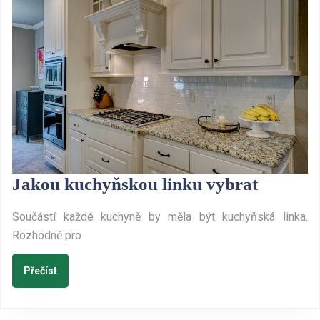
Jakou
Jakou kuchyňskou linku vybrat
kuchyň
Součástí každé kuchyně by měla být kuchyňská linka.
linku
Rozhodně pro
vybrat
Přečíst
Přečíst