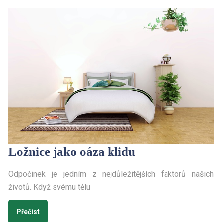
Ložnice
Ložnice jako oáza klidu
jako
Odpočinek je jedním z nejdůležitějších faktorů našich
oáza
životů. Když svému tělu
klidu
Přečíst
Přečíst