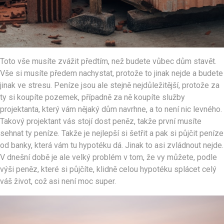
Toto vše musíte zvážit předtím, než budete vůbec dům stavět.
Vše si musíte předem nachystat, protože to jinak nejde a budete
jinak ve stresu. Peníze jsou ale stejně nejdůležitější, protože za
ty si koupíte pozemek, případně za ně koupíte služby
projektanta, který vám nějaký dům navrhne, a to není nic levného.
Takový projektant vás stojí dost peněz, takže první musíte
sehnat ty peníze. Takže je nejlepší si šetřit a pak si půjčit peníze
od banky, která vám tu hypotéku dá. Jinak to asi zvládnout nejde.
V dnešní době je ale velký problém v tom, že vy můžete, podle
výši peněz, které si půjčíte, klidně celou hypotéku splácet celý
váš život, což asi není moc super.