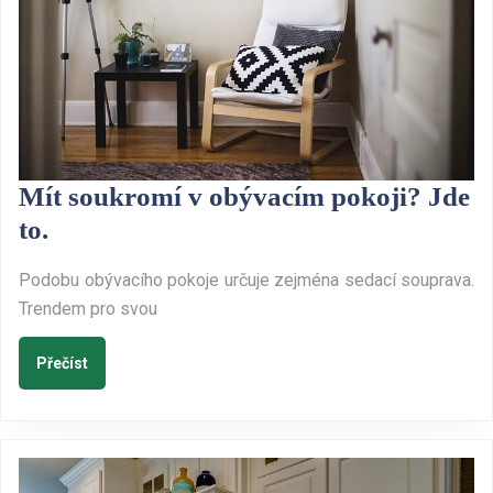
Mít soukromí v obývacím pokoji? Jde
Mít
to.
soukromí
Podobu obývacího pokoje určuje zejména sedací souprava.
v
Trendem pro svou
obývacím
pokoji?
Přečíst
Přečíst
Jde
to.