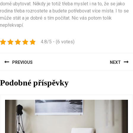
domě ubytovat. Někdy je totiž třeba myslet i na to, že se jako
rodina třeba rozrostete a budete potřebovat více místa. I to se
může stát a je dobré s tím počítat. Nic vás potom tolik
nepřekvapí.
4.8/5 - (6 votes)
Navigace
PREVIOUS
NEXT
pro
Previous
Next
příspěvek
Podobné příspěvky
post:
post: