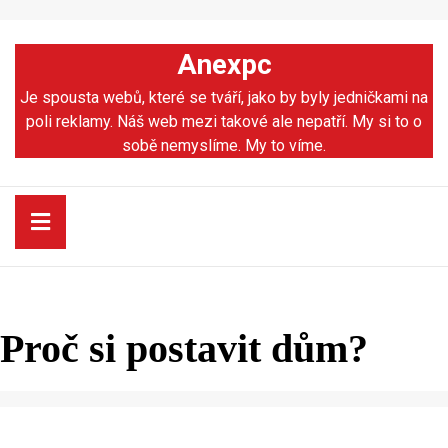
Skip
to
Anexpc
content
Skip
Je spousta webů, které se tváří, jako by byly jedničkami na
to
poli reklamy. Náš web mezi takové ale nepatří. My si to o
content
sobě nemyslíme. My to víme.
Open
Button
Proč si postavit dům?