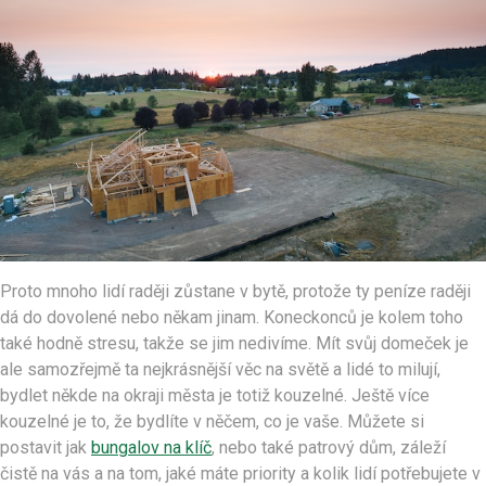
Proto mnoho lidí raději zůstane v bytě, protože ty peníze raději
dá do dovolené nebo někam jinam. Koneckonců je kolem toho
také hodně stresu, takže se jim nedivíme. Mít svůj domeček je
ale samozřejmě ta nejkrásnější věc na světě a lidé to milují,
bydlet někde na okraji města je totiž kouzelné. Ještě více
kouzelné je to, že bydlíte v něčem, co je vaše.
Můžete si
postavit jak
bungalov na klíč
, nebo také patrový dům, záleží
čistě na vás a na tom, jaké máte priority a kolik lidí potřebujete v