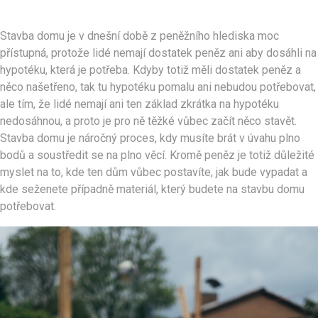
Stavba domu je v dnešní době z peněžního hlediska moc
přístupná, protože lidé nemají dostatek peněz ani aby dosáhli na
hypotéku, která je potřeba. Kdyby totiž měli dostatek peněz a
něco našetřeno, tak tu hypotéku pomalu ani nebudou potřebovat,
ale tím, že lidé nemají ani ten základ zkrátka na hypotéku
nedosáhnou, a proto je pro ně těžké vůbec začít něco stavět.
Stavba domu je náročný proces, kdy musíte brát v úvahu plno
bodů a soustředit se na plno věcí. Kromě peněz je totiž důležité
myslet na to, kde ten dům vůbec postavíte, jak bude vypadat a
kde seženete případně materiál, který budete na stavbu domu
potřebovat.