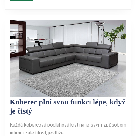
Koberec plní svou funkci lépe, když
Koberec
je čistý
plní
Každá kobercová podlahová krytina je svým způsobem
svou
intimní záležitost, jestliže