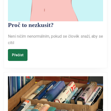
Proč
Proč to nezkusit?
to
Není ničím nenormálním, pokud se člověk snaží, aby se
nezkusit?
cítil
Přečíst
Přečíst