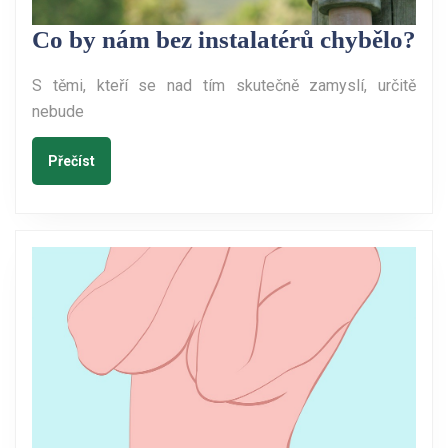
Co
Co by nám bez instalatérů chybělo?
by
S těmi, kteří se nad tím skutečně zamyslí, určitě
ná
nebude
be
ins
Přečíst
Přečíst
ch