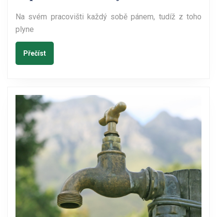
nesmí
Na svém pracovišti každý sobě pánem, tudíž z toho
být
plyne
Přečíst
Přečíst