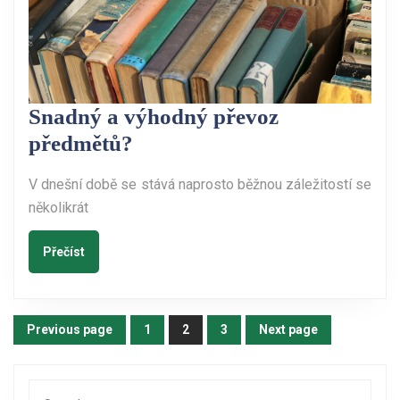
Snadný a výhodný převoz
Snadný
předmětů?
a
V dnešní době se stává naprosto běžnou záležitostí se
výhodný
několikrát
převoz
předmětů?
Přečíst
Přečíst
Stránkování
Previous page
1
2
3
Next page
Page
Page
Page
příspěvků
Search