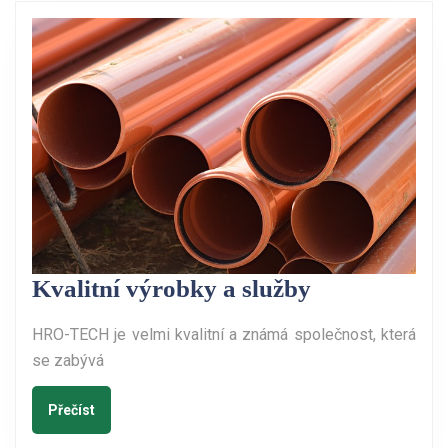
Kvalitní
Kvalitní výrobky a služby
výrobky
HRO-TECH je velmi kvalitní a známá společnost, která
a
se zabývá
služby
Přečíst
Přečíst